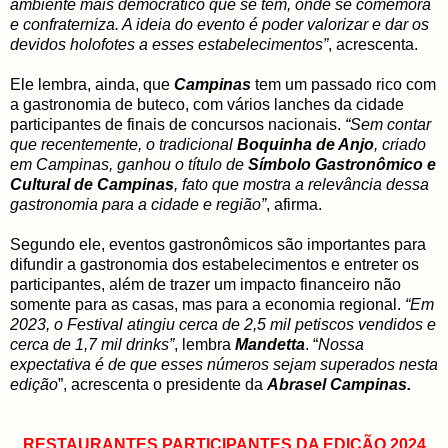
ambiente mais democrático que se tem, onde se comemora
e confraterniza. A ideia do evento é poder valorizar e dar os
devidos holofotes a esses estabelecimentos”
, acrescenta.
Ele lembra, ainda, que
Campinas
tem um passado rico com
a gastronomia de buteco, com vários lanches da cidade
participantes de finais de concursos nacionais.
“Sem contar
que recentemente, o tradicional
Boquinha de Anjo
, criado
em Campinas, ganhou o título de
Símbolo Gastronômico e
Cultural de Campinas
, fato que mostra a relevância dessa
gastronomia para a cidade e região”
, afirma.
Segundo ele, eventos gastronômicos são importantes para
difundir a gastronomia dos estabelecimentos e entreter os
participantes, além de trazer um impacto financeiro não
somente para as casas, mas para a economia regional.
“Em
2023, o Festival atingiu cerca de 2,5 mil petiscos vendidos e
cerca de 1,7 mil drinks”
, lembra
Mandetta
. “
Nossa
expectativa é de que esses números sejam superados nesta
edição
”, acrescenta o presidente da
Abrasel Campinas.
RESTAURANTES PARTICIPANTES DA EDIÇÃO 2024