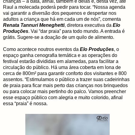
crianças – a data, afinal, também é delas e, desta vez, até
Raul a molecada poderá pedir para tocar. “Nossa agenda
vai garantir a diversão dos pequenos e despertar nos
adultos a criança que há em cada um de nós”, comenta
Renata Tannuri Meneghetti
, diretora executiva da
Elo
Produções
. Vai “dar praia” para todo mundo. A entrada é
grátis. Sugere-se a doação de um quilo de alimento.
Como acontece noutros eventos da
Elo Produções
, o
espaço ganha cenografia temática e as operações do
festival estarão divididas em alamedas, para facilitar a
circulação do público. Há uma área coberta em lona de
cerca de 800m² para garantir conforto dos visitantes e 800
assentos. “Estimulamos o público a trazer suas cadeirinhas
de praia para ficar mais perto das crianças nos brinquedos
ou para colocar mais pertinho do palco. Vamos preencher
esse espaço público com alegria e muito colorido, afinal
essa “praia” é nossa.