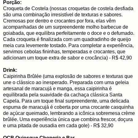
Porção:
Croqueta de Costela (nossas croquetas de costela desfiada
são uma combinação irresistível de texturas e sabores.
Cremosas por dentro e crocantes por fora, elas vêm
acompanhadas de um surpreendente molho barbecue de
goiabada, que equilibra perfeitamente o doce e o defumado.
Cada croqueta é finalizada com um quadradinho de queijo
meia cura levemente tostado. Para completar a experiência,
servimos cebolas fininhas, temperadas e crocantes, que
adicionam um toque extra de sabor e crocância) - R$ 42,90
Drink:
Caipirinha Brûlée (uma explosão de sabores e texturas que
une o clássico ao inesperado. Preparada com uma geleia
artesanal de maracujá e manga, essa caipirinha é
equilibrada pela suavidade da cachaça clássica Santa
Capela. Para um toque final surpreendente, uma delicada
espuma de maracujá é coberta por uma crocante casquinha
de açúcar queimado, lembrando a icônica sobremesa crème
brûlée. Uma experiência única que combina frescor, doçura
e uma pitada de ousadia em cada gole) - R$ 32,90
QCB Quiosque Choperia e Bar