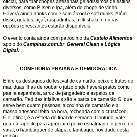
oficial, para tirar chopes artesanais geladíssimos de estilos
diversos, como Pilsen e Ipa, além do chope de vinho.
Haverá ainda drinks com e sem álcool e soft drinks. Além
disso, gelatos, açaí, raspadinhas, milk shake e outras
opções refrescantes estarão disponíveis.
O evento conta ainda com patrocínio da
Castelo Alimentos
,
apoio do
Campinas.com.br
,
General Clean
e
Lógica
Digital
.
COMEDORIA PRAIANA E DEMOCRÁTICA
Entre os destaques do festival de camarão, peixe e frutos do
mar, duas ilhas de roubar o juízo onde haverá pratos como
paella espanhola, arroz de jangadeiro e espetos de
camarão. Pedidas infalíveis são a barca de camarão G, que
serve bem quatro pessoas, a coxinha de camarão e a
massa artesanal feita na hora, recheada com o crustáceo.
Ele, afinal, é a estrela do final de semana. Contudo, vale
guardar apetite para apreciar o peixe espalmado, o peixe no
varal, o hambúrguer de tilápia e tambaqui, novidade desta
edição.