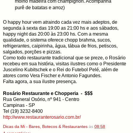
molho madeira com champignon. Acompanha
purê de batatas e arroz)
O happy hour vem atraindo cada vez mais adeptos, de
segunda à sexta das 19:00 as 21:00 hs e aos sábados,
happy night das 20:00 às 23:00 hs. Com a mesma
qualidade, o sistema oferece chopp brahma, sucos,
refrigerantes, caipirinha, água, tábua de frios, petiscos,
salgados, porções e pizzas.
Como todo restaurante tradicional que se preze, o Rosário
recebeu em sua história, visitas ilustres como o Presidente
Juscelino Kubitschek e o Rei do Futebol Pelé, além de
atores como Vera Fischer e Antonio Fagundes.
Falta agora, a sua ilustre presença.
Rosário Restaurante e Chopperia - $$$
Rua General Osório, nº 941 - Centro
Campinas - SP
Tel (19) 3232-8400
http://www.restauranterosario.com.br/
Dicas da Mi - Bares, Botecos & Restaurantes
às
08:58