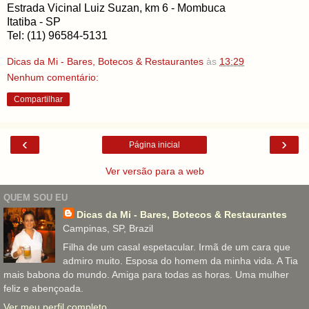
Estrada Vicinal Luiz Suzan, km 6 - Mombuca
Itatiba - SP
Tel: (11) 96584-5131
Dicas da Mi - Bares, Botecos & Restaurantes
às
13:29
Nenhum comentário:
Compartilhar
‹
›
Página inicial
Ver versão para a web
QUEM SOU EU
Dicas da Mi - Bares, Botecos & Restaurantes
Campinas, SP, Brazil
Filha de um casal espetacular. Irmã de um cara que
admiro muito. Esposa do homem da minha vida. A Tia
mais babona do mundo. Amiga para todas as horas. Uma mulher
feliz e abençoada.
Ver meu perfil completo