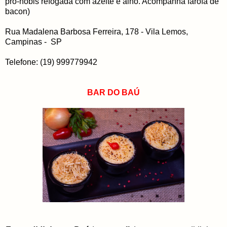
pro-nóbis refogada com azeite e alho. Acompanha farofa de
bacon)
Rua Madalena Barbosa Ferreira, 178 - Vila Lemos,
Campinas - SP
Telefone: (19) 999779942
BAR DO BAÚ