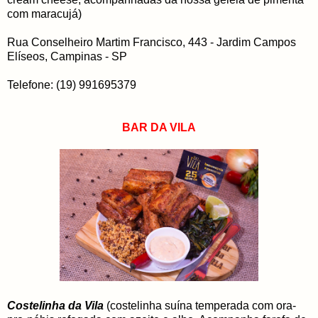
com maracujá)
Rua Conselheiro Martim Francisco, 443 - Jardim Campos
Elíseos, Campinas - SP
Telefone: (19) 991695379
BAR DA VILA
Costelinha da Vila
(costelinha suína temperada com ora-