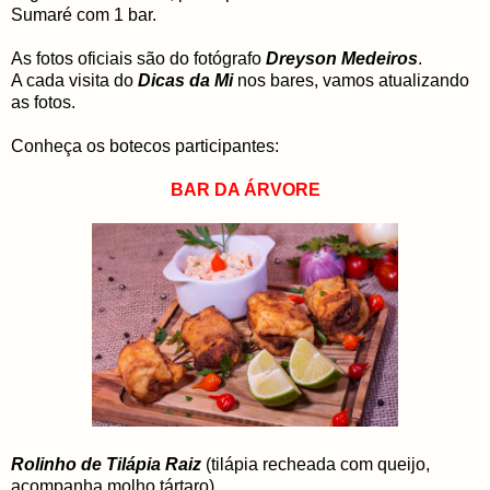
Sumaré com 1 bar.
As fotos oficiais são do fotógrafo
Dreyson Medeiros
.
A cada visita do
Dicas da Mi
nos bares, vamos atualizando
as fotos.
Conheça os botecos participantes:
BAR DA ÁRVORE
Rolinho de Tilápia Raiz
(tilápia recheada com queijo,
acompanha molho tártaro)