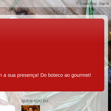
m a sua presença! Do boteco ao gourmet!
QUEM SOU EU