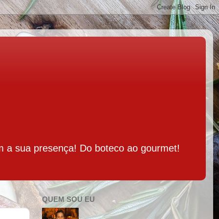
m a sua presença! Do boteco ao gourmet!
QUEM SOU EU