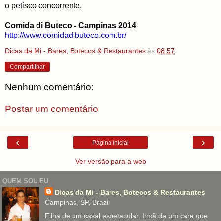
o petisco concorrente.
Comida di Buteco - Campinas 2014
http://www.comidadibuteco.com.br/
Dicas da Mi - Bares, Botecos & Restaurantes
às
08:57
Compartilhar
Nenhum comentário:
Postar um comentário
‹
›
Página inicial
Ver versão para a web
QUEM SOU EU
Dicas da Mi - Bares, Botecos & Restaurantes
Campinas, SP, Brazil
Filha de um casal espetacular. Irmã de um cara que