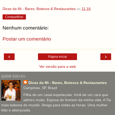
Dicas da Mi - Bares, Botecos & Restaurantes
às
11:16
Compartilhar
Nenhum comentário:
Postar um comentário
‹
›
Página inicial
Ver versão para a web
QUEM SOU EU
Dicas da Mi - Bares, Botecos & Restaurantes
Campinas, SP, Brazil
Filha de um casal espetacular. Irmã de um cara que
admiro muito. Esposa do homem da minha vida. A Tia
mais babona do mundo. Amiga para todas as horas. Uma mulher
feliz e abençoada.