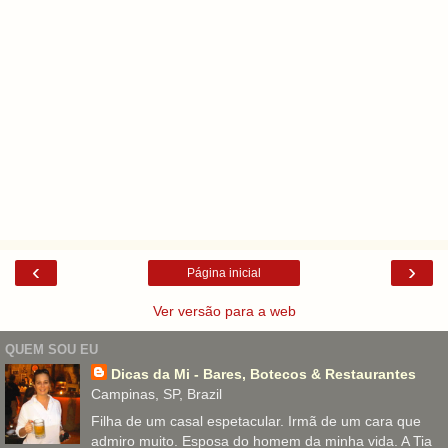
‹
›
Página inicial
Ver versão para a web
QUEM SOU EU
Dicas da Mi - Bares, Botecos & Restaurantes
Campinas, SP, Brazil
Filha de um casal espetacular. Irmã de um cara que
admiro muito. Esposa do homem da minha vida. A Tia