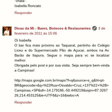
"chata".
Isabella Roncato
Responder
Dicas da Mi - Bares, Botecos & Restaurantes
3 de
fevereiro de 2011 às 15:06
Oi Isabella
O bar fica mais próximo ao Taquaral, pertinho do Colégio
Liceu e do Supermercado Pão de Açucar, ambos na Av.
Barão de Itapura. Segue o mapa para vc se localizar
melhor.
Obrigada pelo post e por sua visita. Seja sempre bem-vinda
a Campinas!
http://maps.google.com.br/maps?f=q&source=s_q&hl=pt-
BR&geocode=&q=%22Rua+Osvaldo+Cruz,+137%22+%2B+
Campinas,+SP&sll=-14.179186,-50.449219&sspn=87.3267
26,214.453125&ie=UTF8&z=16&iwloc=A
Responder