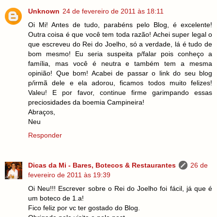
Unknown
24 de fevereiro de 2011 às 18:11
Oi Mi! Antes de tudo, parabéns pelo Blog, é excelente!
Outra coisa é que você tem toda razão! Achei super legal o
que escreveu do Rei do Joelho, só a verdade, lá é tudo de
bom mesmo! Eu seria suspeita p/falar pois conheço a
família, mas você é neutra e também tem a mesma
opinião! Que bom! Acabei de passar o link do seu blog
p/irmã dele e ela adorou, ficamos todos muito felizes!
Valeu! E por favor, continue firme garimpando essas
preciosidades da boemia Campineira!
Abraços,
Neu
Responder
Dicas da Mi - Bares, Botecos & Restaurantes
26 de
fevereiro de 2011 às 19:39
Oi Neu!!! Escrever sobre o Rei do Joelho foi fácil, já que é
um boteco de 1.a!
Fico feliz por vc ter gostado do Blog.