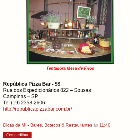
Tentadora Mesa de Frios
República Pizza Bar - $$
Rua dos Expedicionários 822 – Sousas
Campinas – SP
Tel (19) 2358-2606
http://republicapizzabar.com.br/
Dicas da Mi - Bares, Botecos & Restaurantes
às
11:46
Compartilhar