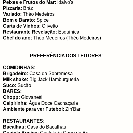
Peixes e Frutos do Mar:
Idalvo's
Pizzaria:
Bráz
Variado:
Théo Medeiros
Bom e Barato:
Spice
Carta de Vinhos:
Olivetto
Restaurante Revelação:
Esquinica
Chef do ano:
Théo Medeiros (Théo Medeiros)
PREFERÊNCIA DOS LEITORES:
COMIDINHAS:
Brigadeiro:
Casa da Sobremesa
Milk shake:
Big Jack Hamburgueria
Suco:
Sucão
BARES:
Chopp:
Giovanetti
Caipirinha:
Água Doce Cachaçaria
Ambiente para ver Futebol:
Zin'Bar
RESTAURANTES:
Bacalhau:
Casa do Bacalhau
Costela Bovina:
Costelaria Carro de Boi