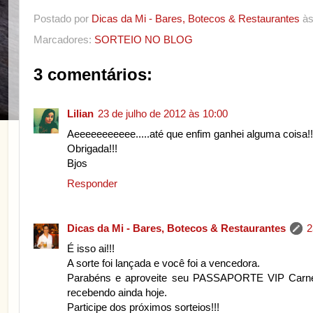
Postado por
Dicas da Mi - Bares, Botecos & Restaurantes
à
Marcadores:
SORTEIO NO BLOG
3 comentários:
Lilian
23 de julho de 2012 às 10:00
Aeeeeeeeeeee.....até que enfim ganhei alguma coisa!!
Obrigada!!!
Bjos
Responder
Dicas da Mi - Bares, Botecos & Restaurantes
2
É isso ai!!!
A sorte foi lançada e você foi a vencedora.
Parabéns e aproveite seu PASSAPORTE VIP Carnes,
recebendo ainda hoje.
Participe dos próximos sorteios!!!