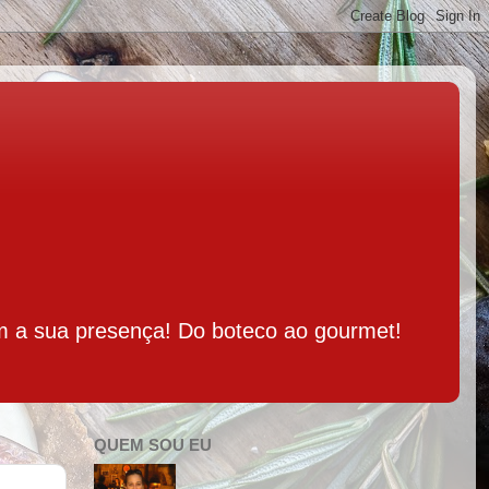
m a sua presença! Do boteco ao gourmet!
QUEM SOU EU