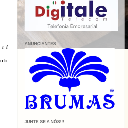
ANUNCIANTES
 e é
o do
JUNTE-SE A NÓS!!!