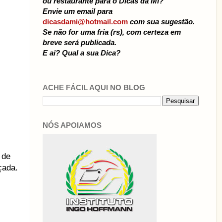
ou restaurante para o Dicas da Mi?
Envie um email para
dicasdami@hotmail.com
com sua sugestão.
Se não for uma fria (rs), com certeza em
breve será publicada.
E ai? Qual a sua Dica?
ACHE FÁCIL AQUI NO BLOG
NÓS APOIAMOS
 de
çada.