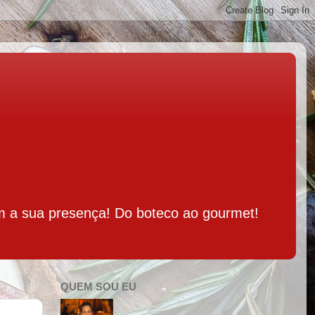
m a sua presença! Do boteco ao gourmet!
QUEM SOU EU