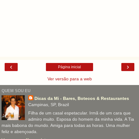
‹
›
Página inicial
Ver versão para a web
QUEM SOU EU
Dicas da Mi - Bares, Botecos & Restaurantes
Campinas, SP, Brazil
Filha de um casal espetacular. Irmã de um cara que
admiro muito. Esposa do homem da minha vida. A Tia
mais babona do mundo. Amiga para todas as horas. Uma mulher
feliz e abençoada.