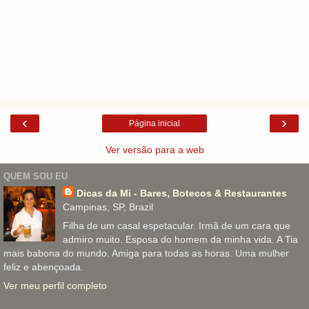
‹
›
Página inicial
Ver versão para a web
QUEM SOU EU
Dicas da Mi - Bares, Botecos & Restaurantes
Campinas, SP, Brazil
Filha de um casal espetacular. Irmã de um cara que
admiro muito. Esposa do homem da minha vida. A Tia
mais babona do mundo. Amiga para todas as horas. Uma mulher
feliz e abençoada.
Ver meu perfil completo