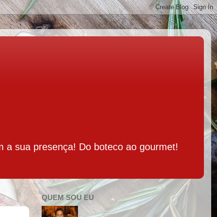
m a sua presença! Do boteco ao gourmet!
QUEM SOU EU