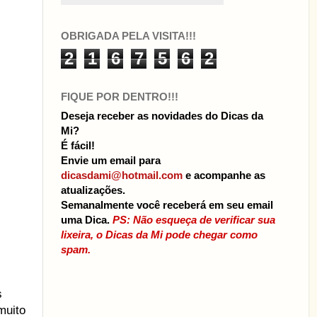
OBRIGADA PELA VISITA!!!
2
1
6
7
5
6
2
FIQUE POR DENTRO!!!
Deseja receber as novidades do Dicas da
Mi?
É fácil!
Envie um email para
dicasdami@hotmail.com
e acompanhe as
atualizações.
Semanalmente você receberá em seu email
uma Dica.
PS: Não esqueça de verificar sua
lixeira, o Dicas da Mi pode chegar como
spam.
s
muito