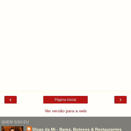
‹
›
Página inicial
Ver versão para a web
QUEM SOU EU
Dicas da Mi - Bares, Botecos & Restaurantes