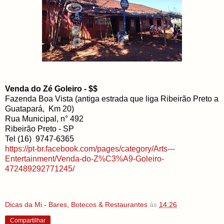
Venda do Zé Goleiro - $$
Fazenda Boa Vista (antiga estrada que liga Ribeirão Preto a
Guatapará, Km 20)
Rua Municipal, n° 492
Ribeirão Preto - SP
Tel (16) 9747-6365
https://pt-br.facebook.com/pages/category/Arts---
Entertainment/Venda-do-Z%C3%A9-Goleiro-
472489292771245/
Dicas da Mi - Bares, Botecos & Restaurantes
às
14:26
Compartilhar