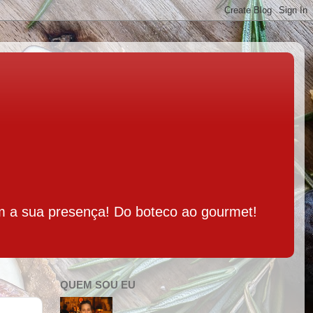
m a sua presença! Do boteco ao gourmet!
QUEM SOU EU